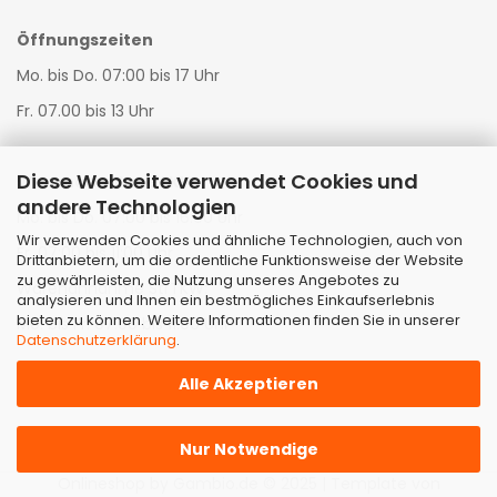
Öffnungszeiten
Mo. bis Do. 07:00 bis 17 Uhr
Fr. 07.00 bis 13 Uhr
Diese Webseite verwendet Cookies und
Warenannahme LKW:
andere Technologien
Mo. bis Do. 07:00 bis 16:00 Uhr
Wir verwenden Cookies und ähnliche Technologien, auch von
Fr. 07:00 bis 11:00 Uhr
Drittanbietern, um die ordentliche Funktionsweise der Website
zu gewährleisten, die Nutzung unseres Angebotes zu
Warenannahme StrTKW:
analysieren und Ihnen ein bestmögliches Einkaufserlebnis
bieten zu können. Weitere Informationen finden Sie in unserer
Mo. bis Fr. 07:00 bis 11:00 Uhr
Datenschutzerklärung
.
Alle Akzeptieren
Nur Notwendige
Onlineshop
by Gambio.de © 2025 | Template von