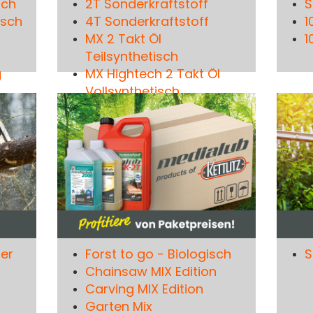
sch
2T Sonderkraftstoff
S
isch
4T Sonderkraftstoff
1
MX 2 Takt Öl
1
Teilsynthetisch
g
MX Hightech 2 Takt Öl
Vollsynthetisch
er
Forst to go - Biologisch
S
Chainsaw MIX Edition
Carving MIX Edition
Garten Mix