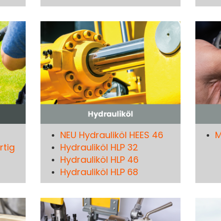
NEU Hydrauliköl HEES 46
M
rtig
Hydrauliköl HLP 32
Hydrauliköl HLP 46
Hydrauliköl HLP 68