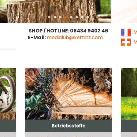
SHOP / HOTLINE: 08434 9402 46
Me
E-Mail:
medialub@kettlitz.com
Me