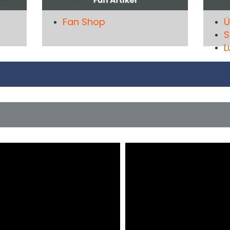
Fan Shop
Ü
S
L