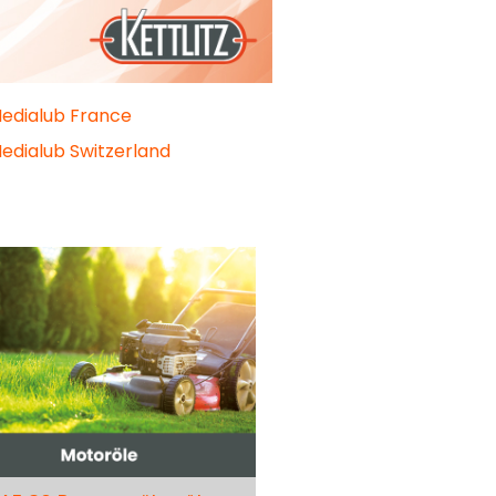
dialub France
dialub Switzerland