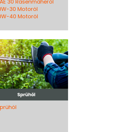
AE 30 Rasenmäheröl
0W-30 Motoröl
0W-40 Motoröl
prühöl