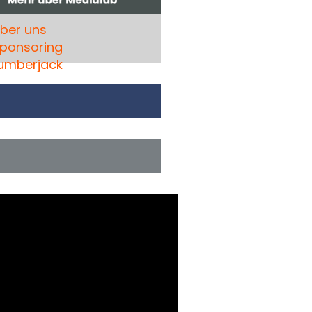
ber uns
ponsoring
umberjack