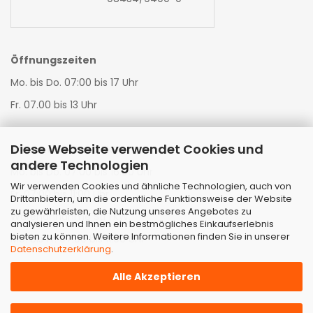
Öffnungszeiten
Mo. bis Do. 07:00 bis 17 Uhr
Fr. 07.00 bis 13 Uhr
Diese Webseite verwendet Cookies und
Warenannahme LKW:
andere Technologien
Mo. bis Do. 07:00 bis 16:00 Uhr
Wir verwenden Cookies und ähnliche Technologien, auch von
Fr. 07:00 bis 11:00 Uhr
Drittanbietern, um die ordentliche Funktionsweise der Website
zu gewährleisten, die Nutzung unseres Angebotes zu
Warenannahme StrTKW:
analysieren und Ihnen ein bestmögliches Einkaufserlebnis
bieten zu können. Weitere Informationen finden Sie in unserer
Mo. bis Fr. 07:00 bis 11:00 Uhr
Datenschutzerklärung
.
Alle Akzeptieren