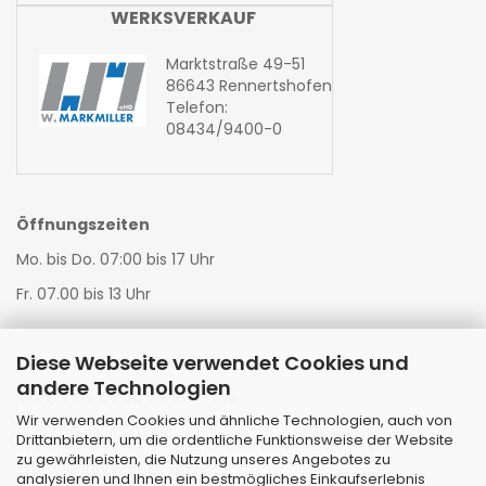
WERKSVERKAUF
Marktstraße 49-51
86643 Rennertshofen
Telefon:
08434/9400-0
Öffnungszeiten
Mo. bis Do. 07:00 bis 17 Uhr
Fr. 07.00 bis 13 Uhr
Diese Webseite verwendet Cookies und
Warenannahme LKW:
andere Technologien
Mo. bis Do. 07:00 bis 16:00 Uhr
Wir verwenden Cookies und ähnliche Technologien, auch von
Fr. 07:00 bis 11:00 Uhr
Drittanbietern, um die ordentliche Funktionsweise der Website
zu gewährleisten, die Nutzung unseres Angebotes zu
Warenannahme StrTKW:
analysieren und Ihnen ein bestmögliches Einkaufserlebnis