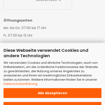
Öffnungszeiten
Mo. bis Do. 07:00 bis 17 Uhr
Fr. 07.00 bis 13 Uhr
Diese Webseite verwendet Cookies und
Warenannahme LKW:
andere Technologien
Mo. bis Do. 07:00 bis 16:00 Uhr
Wir verwenden Cookies und ähnliche Technologien, auch von
Fr. 07:00 bis 11:00 Uhr
Drittanbietern, um die ordentliche Funktionsweise der Website
zu gewährleisten, die Nutzung unseres Angebotes zu
Warenannahme StrTKW:
analysieren und Ihnen ein bestmögliches Einkaufserlebnis
bieten zu können. Weitere Informationen finden Sie in unserer
Mo. bis Fr. 07:00 bis 11:00 Uhr
Datenschutzerklärung
.
Alle Akzeptieren