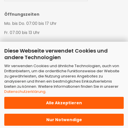
Öffnungszeiten
Mo. bis Do. 07:00 bis 17 Uhr
Fr. 07.00 bis 13 Uhr
Diese Webseite verwendet Cookies und
Warenannahme LKW:
andere Technologien
Mo. bis Do. 07:00 bis 16:00 Uhr
Wir verwenden Cookies und ähnliche Technologien, auch von
Fr. 07:00 bis 11:00 Uhr
Drittanbietern, um die ordentliche Funktionsweise der Website
zu gewährleisten, die Nutzung unseres Angebotes zu
Warenannahme StrTKW:
analysieren und Ihnen ein bestmögliches Einkaufserlebnis
bieten zu können. Weitere Informationen finden Sie in unserer
Mo. bis Fr. 07:00 bis 11:00 Uhr
Datenschutzerklärung
.
Alle Akzeptieren
Nur Notwendige