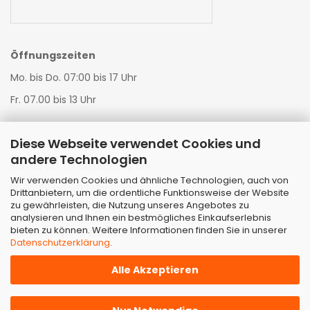
Öffnungszeiten
Mo. bis Do. 07:00 bis 17 Uhr
Fr. 07.00 bis 13 Uhr
Diese Webseite verwendet Cookies und
Warenannahme LKW:
andere Technologien
Mo. bis Do. 07:00 bis 16:00 Uhr
Wir verwenden Cookies und ähnliche Technologien, auch von
Fr. 07:00 bis 11:00 Uhr
Drittanbietern, um die ordentliche Funktionsweise der Website
zu gewährleisten, die Nutzung unseres Angebotes zu
Warenannahme StrTKW:
analysieren und Ihnen ein bestmögliches Einkaufserlebnis
bieten zu können. Weitere Informationen finden Sie in unserer
Mo. bis Fr. 07:00 bis 11:00 Uhr
Datenschutzerklärung
.
Alle Akzeptieren