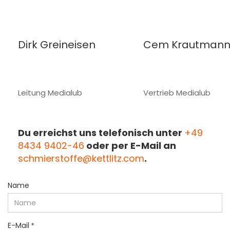
Dirk Greineisen
Cem Krautman
Leitung Medialub
Vertrieb Medialub
Du erreichst uns telefonisch unter
+49
8434 9402-46
oder per E-Mail an
schmierstoffe@kettlitz.com
.
KONTAKT
Name
E-Mail