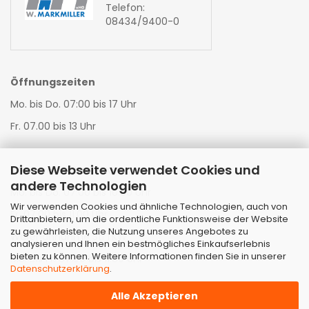
Telefon:
08434/9400-0
Öffnungszeiten
Mo. bis Do. 07:00 bis 17 Uhr
Fr. 07.00 bis 13 Uhr
Diese Webseite verwendet Cookies und
Warenannahme LKW:
andere Technologien
Mo. bis Do. 07:00 bis 16:00 Uhr
Wir verwenden Cookies und ähnliche Technologien, auch von
Fr. 07:00 bis 11:00 Uhr
Drittanbietern, um die ordentliche Funktionsweise der Website
zu gewährleisten, die Nutzung unseres Angebotes zu
Warenannahme StrTKW:
analysieren und Ihnen ein bestmögliches Einkaufserlebnis
bieten zu können. Weitere Informationen finden Sie in unserer
Mo. bis Fr. 07:00 bis 11:00 Uhr
Datenschutzerklärung
.
Alle Akzeptieren